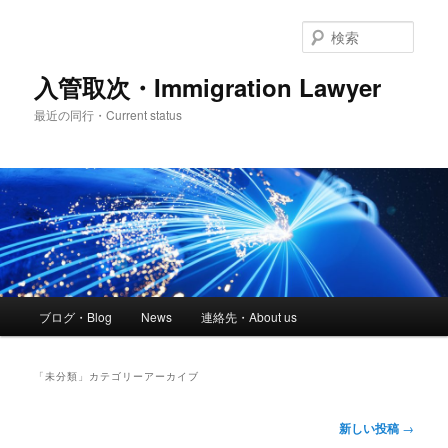
メ
サ
イ
ブ
検
ン
コ
索
コ
ン
入管取次・Immigration Lawyer
ン
テ
最近の同行・Current status
テ
ン
ン
ツ
ツ
へ
へ
移
移
動
動
メ
ブログ・Blog
News
連絡先・About us
イ
ン
メ
「
未分類
」カテゴリーアーカイブ
ニ
ュ
投
新しい投稿
→
ー
稿