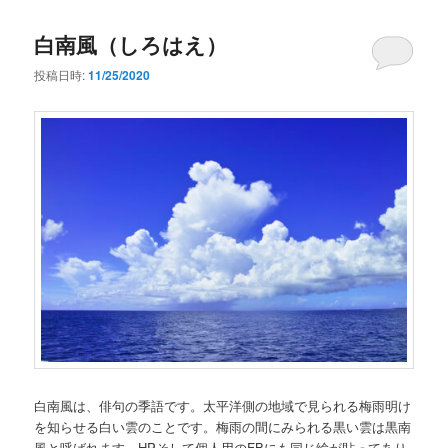
ナ
白南風（しろはえ）
ビ
ゲ
投稿日時:
11/25/2020
ー
シ
ョ
ン
白南風は、俳句の季語です。太平洋側の地域で見られる梅雨明け
を知らせる白い雲のことです。梅雨の間にみられる黒い雲は黒南
風と呼ばれます。HPそして個人用のFBにも同じ絵が貼ってあり