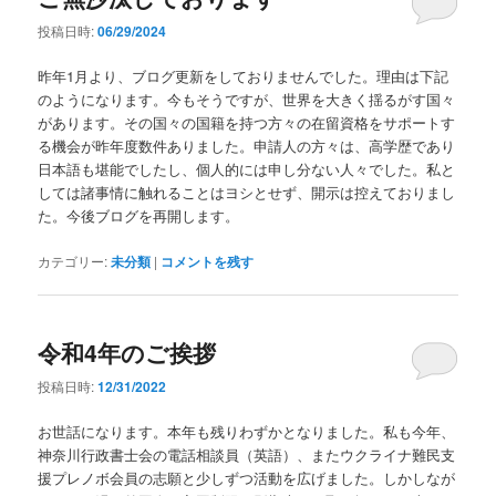
投稿日時:
06/29/2024
昨年1月より、ブログ更新をしておりませんでした。理由は下記
のようになります。今もそうですが、世界を大きく揺るがす国々
があります。その国々の国籍を持つ方々の在留資格をサポートす
る機会が昨年度数件ありました。申請人の方々は、高学歴であり
日本語も堪能でしたし、個人的には申し分ない人々でした。私と
しては諸事情に触れることはヨシとせず、開示は控えておりまし
た。今後ブログを再開します。
カテゴリー:
未分類
|
コメントを残す
令和4年のご挨拶
投稿日時:
12/31/2022
お世話になります。本年も残りわずかとなりました。私も今年、
神奈川行政書士会の電話相談員（英語）、またウクライナ難民支
援プレノボ会員の志願と少しずつ活動を広げました。しかしなが