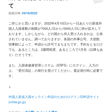
て
投稿日時:
04/16/2022
ご存じかと思いますが、2022年4月10日から一日あたりの新規外
国人入国者数の制限が7000人/日から10000人/日に枠が拡大して
おります。しかしながら、どの国から何人受け入れるかは、公表
されていません。調べておりますが、各国の外事公司、大使館、
領事館によって、申請から許可でまちまちです。予約をとるだけ
でも、あるところは、2週間程度、あるところで1月先（以降もあ
り）だそうです。
また、入国者健康管理システム（ERFS）にログイン、入力の
上、「受付済証」の発行を受けてください。査証発行時に必要で
す。
↓
外国人新規入国オンライン申請のためのログインID申請サイト
(mhlw.go.jp)
カテゴリー:
|