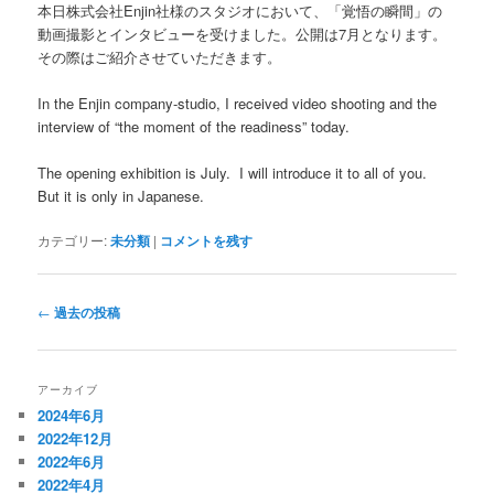
本日株式会社Enjin社様のスタジオにおいて、「覚悟の瞬間」の
動画撮影とインタビューを受けました。公開は7月となります。
その際はご紹介させていただきます。
In the Enjin company-studio, I received video shooting and the
interview of “the moment of the readiness” today.
The opening exhibition is July. I will introduce it to all of you.
But it is only in Japanese.
カテゴリー:
未分類
|
コメントを残す
投
←
過去の投稿
稿
ナ
ビ
アーカイブ
ゲ
2024年6月
ー
2022年12月
シ
2022年6月
ョ
2022年4月