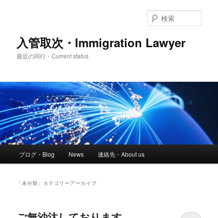
メ
サ
イ
ブ
検
ン
コ
索
コ
ン
入管取次・Immigration Lawyer
ン
テ
最近の同行・Current status
テ
ン
ン
ツ
ツ
へ
へ
移
移
動
動
メ
ブログ・Blog
News
連絡先・About us
イ
ン
メ
「
未分類
」カテゴリーアーカイブ
ニ
ュ
ー
ご無沙汰しております