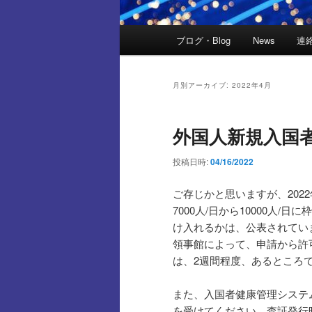
メ
ブログ・Blog
News
連絡
イ
ン
メ
月別アーカイブ:
2022年4月
ニ
ュ
外国人新規入国
ー
投稿日時:
04/16/2022
ご存じかと思いますが、202
7000人/日から10000人
け入れるかは、公表されてい
領事館によって、申請から許
は、2週間程度、あるところ
また、入国者健康管理システ
を受けてください。査証発行