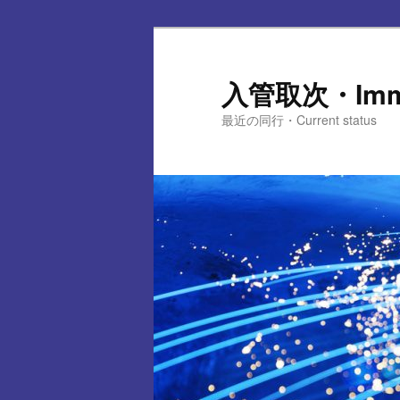
メ
サ
イ
ブ
ン
コ
入管取次・Immig
コ
ン
最近の同行・Current status
ン
テ
テ
ン
ン
ツ
ツ
へ
へ
移
移
動
動