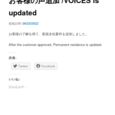
お客様の声追加 /VOICES is
ゲ
ー
updated
シ
ョ
投稿日時:
06/23/2022
ン
お客様の了解を得て、新規永住案件を追加しました。
After the customer approved, Permanent residence is updated.
共有:
Twitter
Facebook
いいね:
読み込み中…