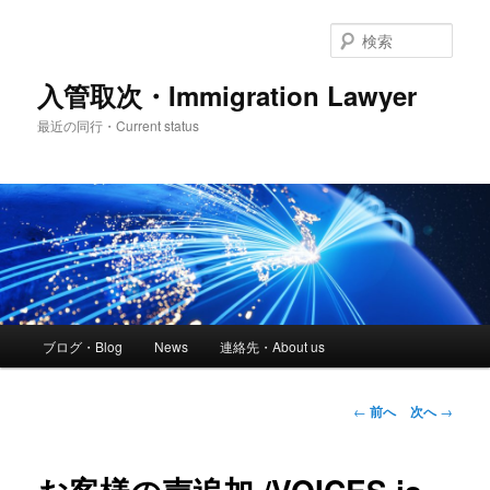
メ
イ
検
ン
索
コ
入管取次・Immigration Lawyer
ン
最近の同行・Current status
テ
ン
ツ
へ
移
動
メ
ブログ・Blog
News
連絡先・About us
イ
ン
メ
投
←
前へ
次へ
→
ニ
稿
ュ
ナ
ー
ビ