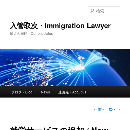
メ
イ
検
ン
索
コ
入管取次・Immigration Lawyer
ン
最近の同行・Current status
テ
ン
ツ
へ
移
動
メ
ブログ・Blog
News
連絡先・About us
イ
ン
メ
投
←
前へ
次へ
→
ニ
稿
ュ
ナ
ー
ビ