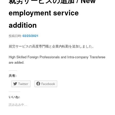
就労サービスの追加 / New
ゲ
ー
employment service
シ
ョ
addition
ン
投稿日時:
02/23/2021
就労サービスの高度専門職と企業内転勤を追加しました。
High Skilled Foreign Professionals and Intra-company Transferee
are added.
共有:
Twitter
Facebook
いいね:
読み込み中…