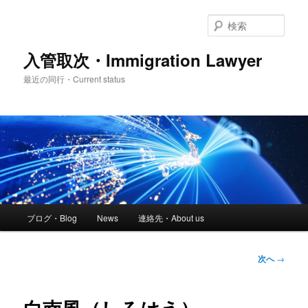
メ
イ
検
ン
索
コ
入管取次・Immigration Lawyer
ン
最近の同行・Current status
テ
ン
ツ
へ
移
動
メ
ブログ・Blog
News
連絡先・About us
イ
ン
メ
投
次へ
→
ニ
稿
ュ
ナ
ー
ビ