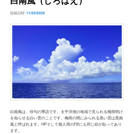
白南風（しろはえ）
ゲ
ー
投稿日時:
11/25/2020
シ
ョ
ン
白南風は、俳句の季語です。太平洋側の地域で見られる梅雨明け
を知らせる白い雲のことです。梅雨の間にみられる黒い雲は黒南
風と呼ばれます。HPそして個人用のFBにも同じ絵が貼ってあり
ます。